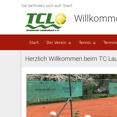
Sie befinden sich auf: Start
Willkomm
Start
Der Verein
Tennis
Termin
arrow_downward
arrow_downward
Herzlich Willkommen beim TC La