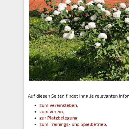
Auf diesen Seiten findet Ihr alle relevanten Inf
zum Vereinsleben
,
zum Verein
,
zur Platzbelegung
,
zum Trainings- und Spielbetrieb
,